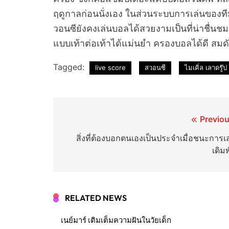
ฤดูกาลก่อนนั่งเอง ในส่วนระบบการเล่นของที
วอนซียังคงเล่นบอลได้สวยงามเป็นที่น่าชื่
แบบเท้าต่อเท้าได้แม่นยำ ครองบอลได้ดี สมด
Tagged:
live score
สวอนซี
ไมเคิ่ล เลาดรู๊ป
Post
Previou
navigation
สิ่งที่ต้องบอกตนเองเป็นประจำเมื่อชนะการเ
เดิม
RELATED NEWS
เนย์มาร์ เติมเต็มความฝันในวัยเด็ก