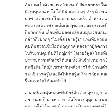
อันรวดเร็วด้วยการคว้าแชมป์
live score
ใดสั
มีเงินทุนหนาๆ ไม่ได้มีนักเตะเก่งๆ ดังๆ ด้วยแ
มาพาคว้าแชมป์ในเวลาอันรวดเร็ว ลำพังแค่เล่นใ
พอแรงแล้ว เพราะทีมเล็กๆของแต่ละประเทศไม
ก็มักตกชั้น เลื่อนชั้น ผลัดเปลี่ยนหมุนเวียนกัน
กล่าวถึงมากๆ “ไมเคิ่ล เลาดรู๊ป” แห่งทีมสวอนซี 
คุมทีมสวอนซีเมื่อต้นฤดูกาล หลังจากผู้จัด
ไปรับงานคุมทีมที่ใหญ่กว่า (ลิเวอร์พูล) โดยท
ประสบความสำเร็จได้เลย ทั้งเงินจำนวนมากใน
กุนซือทีมใหญ่ๆเขาทำกันหลังจากได้เข้ารับตำแห
วอนซี เลาดรู๊ปเองยังไม่เคยรู้อะไรมาก่อนเลยด้
ร็อดเจอร์สได้เคยทำไว้
สวอนซีเล่นฟุตบอลพรีเมียร์ลีก อังกฤษ ฤดูกาล
อย่างน้อยก็กลางๆตารางได้จนจบฤดูกาลแน่น
ครอง ซึ่งก็คือแชมป์เดอะแคปปิตอลวันคัพ ที่ลิ