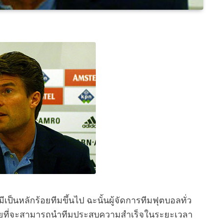
็นหลักร้อยทีมขึ้นไป ฉะนั้นผู้จัดการทีมฟุตบอลทั่ว
เลยที่จะสามารถนำทีมประสบความสำเร็จในระยะเวลา