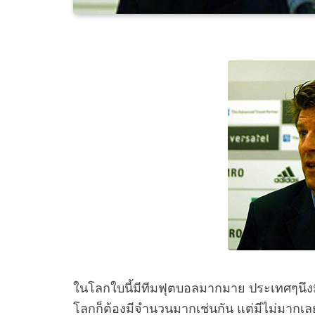
ในโลกใบนี้มีทีมฟุตบอลมากมาย ประเทศๆนึงมีเป
โลกก็ต้องมีจำนวนมากเช่นกัน แต่มีไม่มาก