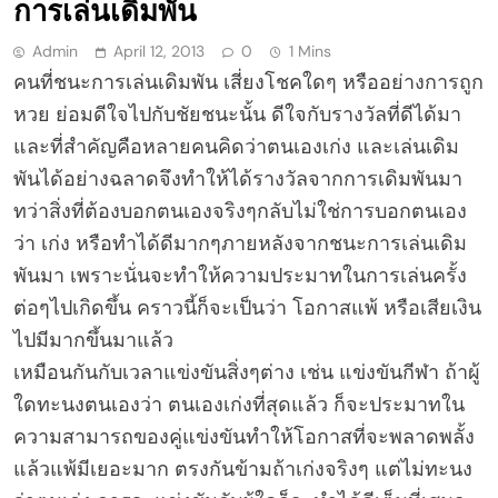
การเล่นเดิมพัน
Admin
April 12, 2013
0
1 Mins
คนที่ชนะการเล่นเดิมพัน เสี่ยงโชคใดๆ หรืออย่างการถูก
หวย ย่อมดีใจไปกับชัยชนะนั้น ดีใจกับรางวัลที่ดีได้มา
และที่สำคัญคือหลายคนคิดว่าตนเองเก่ง และเล่นเดิม
พันได้อย่างฉลาดจึงทำให้ได้รางวัลจากการเดิมพันมา
ทว่าสิ่งที่ต้องบอกตนเองจริงๆกลับไม่ใช่การบอกตนเอง
ว่า เก่ง หรือทำได้ดีมากๆภายหลังจากชนะการเล่นเดิม
พันมา เพราะนั่นจะทำให้ความประมาทในการเล่นครั้ง
ต่อๆไปเกิดขึ้น คราวนี้ก็จะเป็นว่า โอกาสแพ้ หรือเสียเงิน
ไปมีมากขึ้นมาแล้ว
เหมือนกันกับเวลาแข่งขันสิ่งๆต่าง เช่น แข่งขันกีฬา ถ้าผู้
ใดทะนงตนเองว่า ตนเองเก่งที่สุดแล้ว ก็จะประมาทใน
ความสามารถของคู่แข่งขันทำให้โอกาสที่จะพลาดพลั้ง
แล้วแพ้มีเยอะมาก ตรงกันข้ามถ้าเก่งจริงๆ แต่ไม่ทะนง